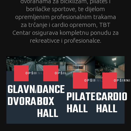
dvoranama za biciklizam, pilates i
borilačke sportove, te dijelom
opremljenim profesionalnim trakama
za trčanje i cardio opremom, TBT
Centar osigurava kompletnu ponudu za
rekreativce i profesionalce.
OPŠIRNIJE
OPŠIRNIJE
OPŠIRNIJE
OPŠIRNI
GLAVNA
DANCE
PILATES
CARDIO
DVORANA
BOX
HALL
HALL
HALL