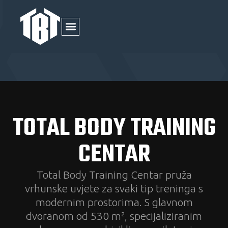
TOTAL BODY TRAINING
CENTAR
Total Body Training Centar pruža
vrhunske uvjete za svaki tip treninga s
modernim prostorima. S glavnom
dvoranom od 530 m², specijaliziranim